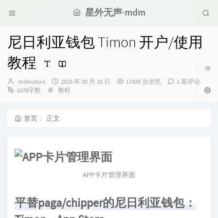
星外无声·mdm
尼日利亚钱包 Timon 开户/使用
教程
博
发
mdmstore
2025 年 02 月 25 日
17438 次浏览
1 条评论
主：
分
布
1076字数
教程
类：
时
间：
首页
正文
APP卡片管理界面
平替paga/chipper的尼日利亚钱包：