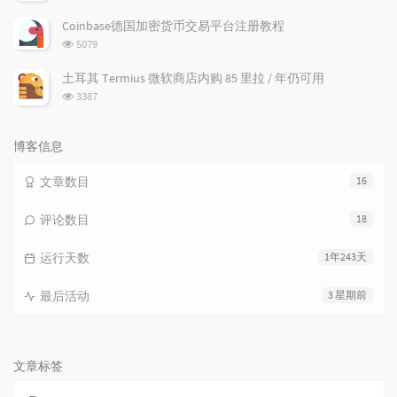
览
次
Coinbase德国加密货币交易平台注册教程
数:
浏
5079
览
次
土耳其 Termius 微软商店内购 85 里拉 / 年仍可用
数:
浏
3387
览
次
数:
博客信息
文章数目
16
评论数目
18
运行天数
1年243天
最后活动
3 星期前
文章标签