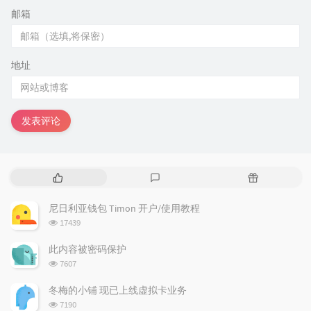
邮箱
地址
发表评论
热
最
随
门
新
机
文
评
文
尼日利亚钱包 Timon 开户/使用教程
章
论
章
浏
17439
览
次
此内容被密码保护
数:
浏
7607
览
次
冬梅的小铺 现已上线虚拟卡业务
数:
浏
7190