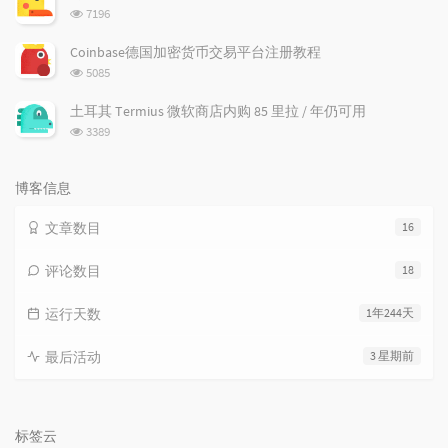
数:
浏
7196
览
次
Coinbase德国加密货币交易平台注册教程
数:
浏
5085
览
次
土耳其 Termius 微软商店内购 85 里拉 / 年仍可用
数:
浏
3389
览
次
数:
博客信息
文章数目
16
评论数目
18
运行天数
1年244天
最后活动
3 星期前
标签云