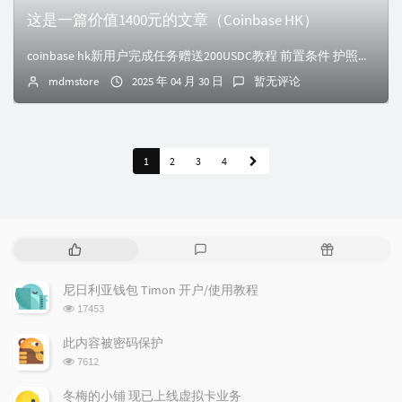
这是一篇价值1400元的文章（Coinbase HK）
coinbase hk新用户完成任务赠送200USDC教程 前置条件 护照（CN） 香港IP（干净的） 香港地址证明（银行/钱包/水电单/手机卡账单均...
mdmstore
2025 年 04 月 30 日
暂无评论
1
2
3
4
热
最
随
门
新
机
文
评
文
尼日利亚钱包 Timon 开户/使用教程
章
论
章
浏
17453
览
次
此内容被密码保护
数:
浏
7612
览
次
冬梅的小铺 现已上线虚拟卡业务